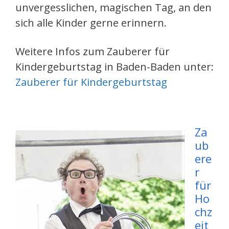
unvergesslichen, magischen Tag, an den
sich alle Kinder gerne erinnern.
Weitere Infos zum Zauberer für
Kindergeburtstag in Baden-Baden unter:
Zauberer für Kindergeburtstag
Za
ub
ere
r
für
Ho
chz
eit