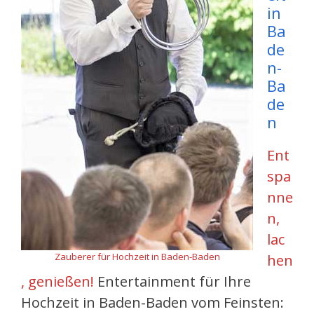
in
Ba
de
n-
Ba
de
n
Ent
spa
nne
n,
lac
Zauberer für Hochzeit in Baden-Baden
hen
, genießen!
Entertainment für Ihre
Hochzeit in Baden-Baden vom Feinsten: