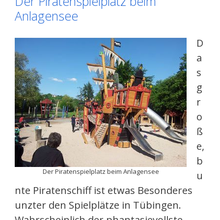
Der Piratenspielplatz beim
Anlagensee
D
a
s
g
r
o
ß
e,
b
Der Piratenspielplatz beim Anlagensee
u
nte Piratenschiff ist etwas Besonderes
unzter den Spielplätze in Tübingen.
Wahrscheinlich der phantasievollste