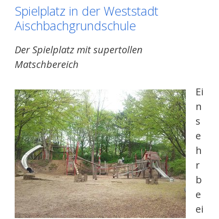
Spielplatz in der Weststadt
Aischbachgrundschule
Der Spielplatz mit supertollen
Matschbereich
Ei
n
s
e
h
r
b
e
ei