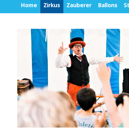
Home
Zirkus
Zauberer
Ballons
S