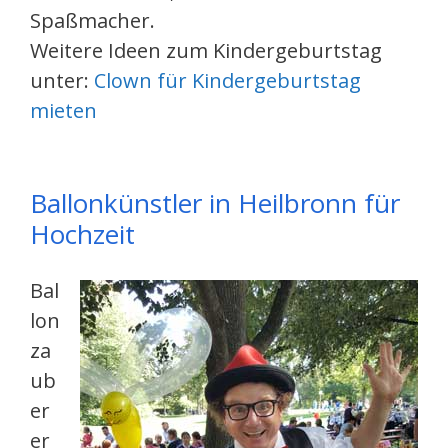
Spaßmacher.
Weitere Ideen zum Kindergeburtstag
unter:
Clown für Kindergeburtstag
mieten
Ballonkünstler in Heilbronn für
Hochzeit
Bal
lon
za
ub
er
er