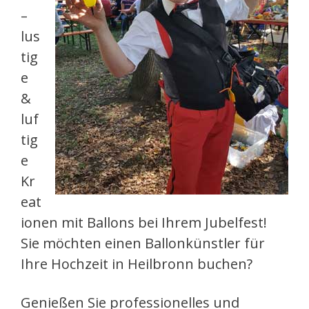
–
lus
tig
e
&
luf
tig
e
Kr
eat
ionen mit Ballons bei Ihrem Jubelfest!
Sie möchten einen Ballonkünstler für
Ihre Hochzeit in Heilbronn buchen?
Genießen Sie professionelles und