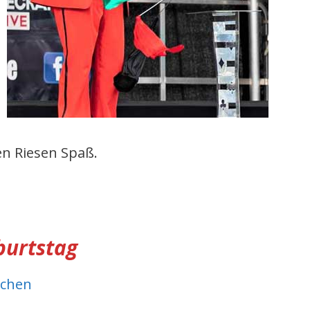
en Riesen Spaß.
burtstag
uchen