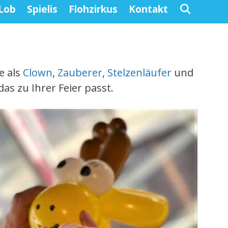
Lob
Spielis
Flohzirkus
Kontakt
e als
Clown
,
Zauberer
,
Stelzenläufer
und
as zu Ihrer Feier passt.